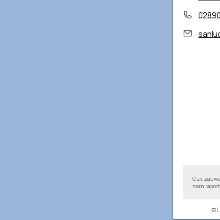
0289
sanlu
Czy zauważ
nam raport,
© 