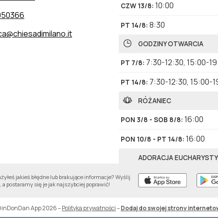
10:00
CZW 13/8
:
050366
8:30
PT 14/8
:
ca@chiesadimilano.it
GODZINY OTWARCIA
7:30-12:30
,
15:00-19
PT 7/8
:
7:30-12:30
,
15:00-1
PT 14/8
:
RÓŻANIEC
16:00
PON 3/8 - SOB 8/8
:
16:00
PON 10/8 - PT 14/8
:
ADORACJA EUCHARYST
10:30-11:30
CZW 6/8
:
yłeś jakieś błędne lub brakujące informacje? Wyślij
 a postaramy się je jak najszybciej poprawić!
10:30-11:30
CZW 13/8
:
DinDonDan App 2026
–
Polityka prywatności
–
Dodaj do swojej strony interneto
LAUDY