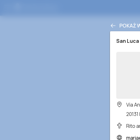
POKAŻ 
San Luca 
Via A
20131 
Rito 
maria