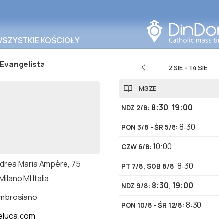
Szukaj w tym obszarze
WSZYSTKIE KOŚCIOŁY
Evangelista
2 SIE
-
14 SIE
MSZE
8:30
,
19:00
NDZ 2/8
:
8:30
PON 3/8 - ŚR 5/8
:
10:00
CZW 6/8
:
ndrea Maria Ampère, 75
8:30
PT 7/8, SOB 8/8
:
Milano MI Italia
8:30
,
19:00
NDZ 9/8
:
ambrosiano
8:30
PON 10/8 - ŚR 12/8
:
eluca.com