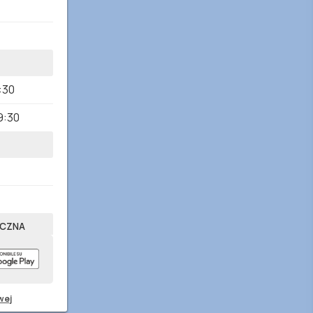
:30
9:30
YCZNA
wej