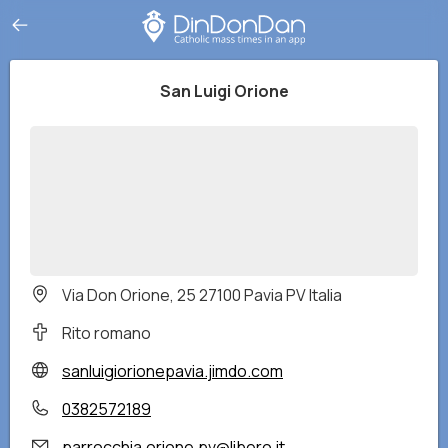
San Luigi Orione
Via Don Orione, 25 27100 Pavia PV Italia
Rito romano
sanluigiorionepavia.jimdo.com
0382572189
parrocchia.orione.pv@libero.it