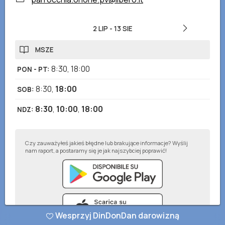
2 LIP
-
13 SIE
MSZE
8:30
,
18:00
PON - PT
:
8:30
,
18:00
SOB
:
8:30
,
10:00
,
18:00
NDZ
:
Czy zauważyłeś jakieś błędne lub brakujące informacje? Wyślij
nam raport, a postaramy się je jak najszybciej poprawić!
Wesprzyj DinDonDan darowizną