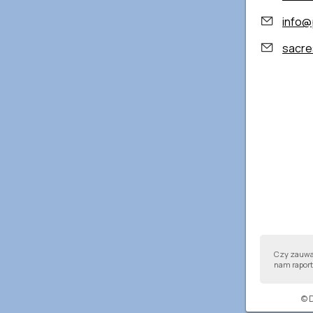
info@
sacres
Czy zauważ
nam raport,
© 