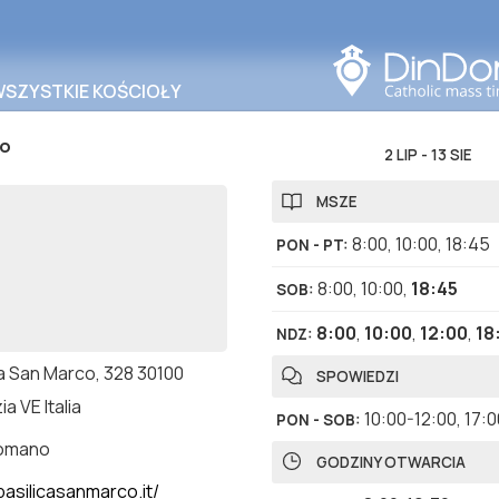
Szukaj w tym obszarze
WSZYSTKIE KOŚCIOŁY
co
2 LIP
-
13 SIE
MSZE
8:00
,
10:00
,
18:45
PON - PT
:
8:00
,
10:00
,
18:45
SOB
:
8:00
,
10:00
,
12:00
,
18
NDZ
:
a San Marco, 328 30100
SPOWIEDZI
a VE Italia
10:00-12:00
,
17:0
PON - SOB
:
romano
GODZINY OTWARCIA
asilicasanmarco.it/