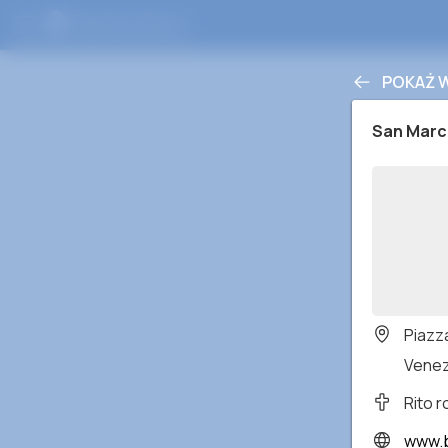
POKAŻ 
San Mar
Piazz
Venezi
Rito 
www.b