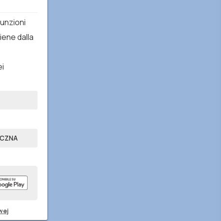
funzioni
iene dalla
ei
YCZNA
wej