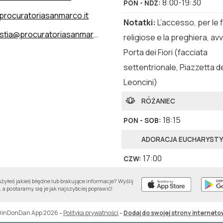
8:00-19:30
PON - NDZ
:
procuratoriasanmarco.it
Notatki
:
L’accesso, per le 
tia@procuratoriasanmarco.it
religiose e la preghiera, avv
Porta dei Fiori (facciata
settentrionale, Piazzetta d
Leoncini)
RÓŻANIEC
18:15
PON - SOB
:
ADORACJA EUCHARYST
17:00
CZW
:
LAUDY
yłeś jakieś błędne lub brakujące informacje? Wyślij
 a postaramy się je jak najszybciej poprawić!
7:40
PON - SOB
:
DinDonDan App 2026
–
Polityka prywatności
–
Dodaj do swojej strony interneto
WIECZORNE