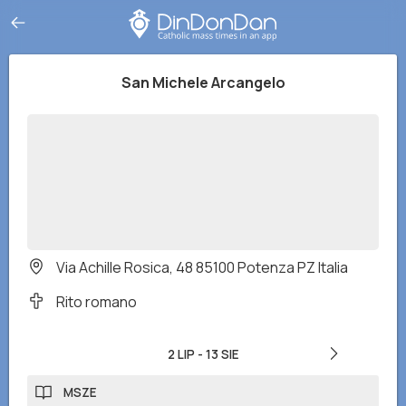
San Michele Arcangelo
Via Achille Rosica, 48 85100 Potenza PZ Italia
Rito romano
2 LIP
-
13 SIE
MSZE