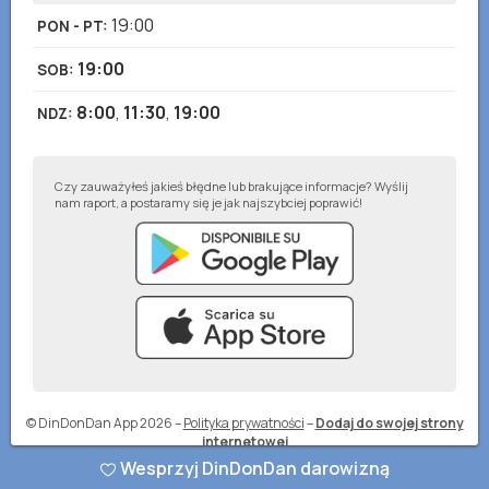
19:00
PON - PT
:
19:00
SOB
:
8:00
,
11:30
,
19:00
NDZ
:
Czy zauważyłeś jakieś błędne lub brakujące informacje? Wyślij
nam raport, a postaramy się je jak najszybciej poprawić!
© DinDonDan App 2026
–
Polityka prywatności
–
Dodaj do swojej strony
internetowej
Wesprzyj DinDonDan darowizną