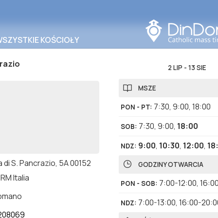
Szukaj w tym obszarze
WSZYSTKIE KOŚCIOŁY
razio
2 LIP
-
13 SIE
MSZE
7:30
,
9:00
,
18:00
PON - PT
:
7:30
,
9:00
,
18:00
SOB
:
9:00
,
10:30
,
12:00
,
18
NDZ
:
 di S. Pancrazio, 5A 00152
GODZINY OTWARCIA
RM Italia
7:00-12:00
,
16:0
PON - SOB
:
romano
7:00-13:00
,
16:00-20:0
NDZ
:
208069