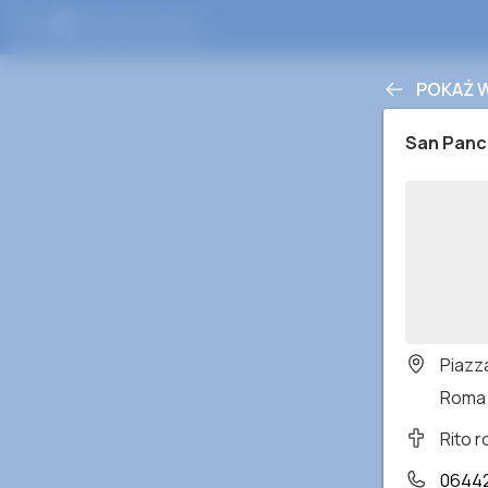
POKAŻ 
San Panc
Piazza
Roma 
Rito 
0644