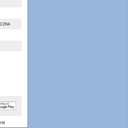
YCZNA
wej