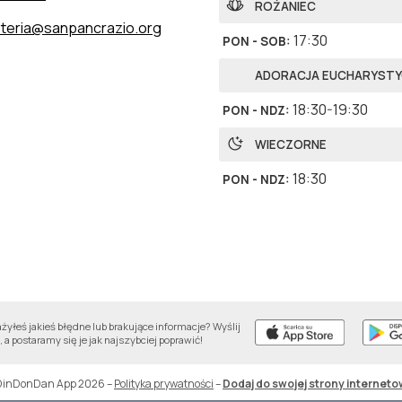
RÓŻANIEC
teria@sanpancrazio.org
17:30
PON - SOB
:
ADORACJA EUCHARYST
18:30-19:30
PON - NDZ
:
WIECZORNE
18:30
PON - NDZ
:
yłeś jakieś błędne lub brakujące informacje? Wyślij
 a postaramy się je jak najszybciej poprawić!
DinDonDan App 2026
–
Polityka prywatności
–
Dodaj do swojej strony interneto