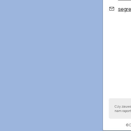
segre
Czy zauważ
nam raport,
© 