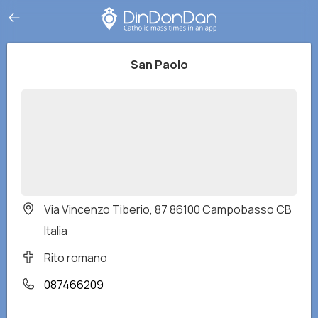
San Paolo
Via Vincenzo Tiberio, 87 86100 Campobasso CB
Italia
Rito romano
087466209