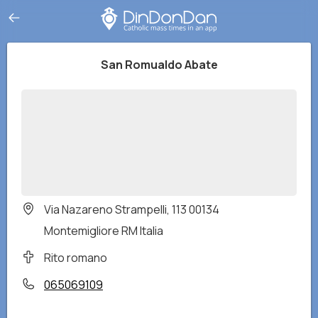
San Romualdo Abate
Via Nazareno Strampelli, 113 00134
Montemigliore RM Italia
Rito romano
065069109