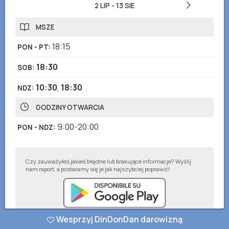
2 LIP
-
13 SIE
MSZE
18:15
PON - PT
:
18:30
SOB
:
10:30
,
18:30
NDZ
:
GODZINY OTWARCIA
9:00-20:00
PON - NDZ
:
Czy zauważyłeś jakieś błędne lub brakujące informacje? Wyślij
nam raport, a postaramy się je jak najszybciej poprawić!
Wesprzyj DinDonDan darowizną