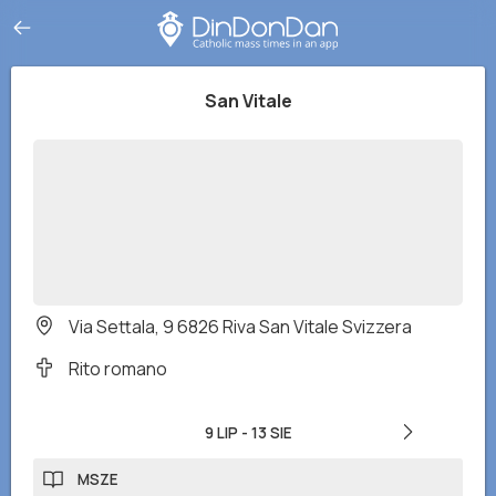
San Vitale
Via Settala, 9 6826 Riva San Vitale Svizzera
Rito romano
9 LIP
-
13 SIE
MSZE