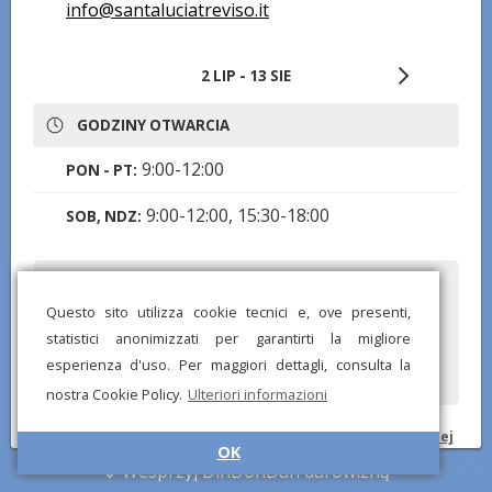
info@santaluciatreviso.it
2 LIP - 13 SIE
GODZINY OTWARCIA
9:00-12:00
PON - PT:
9:00-12:00, 15:30-18:00
SOB, NDZ:
Czy zauważyłeś jakieś błędne lub brakujące informacje? Wyślij
nam raport, a postaramy się je jak najszybciej poprawić!
Questo sito utilizza cookie tecnici e, ove presenti,
statistici anonimizzati per garantirti la migliore
esperienza d'uso. Per maggiori dettagli, consulta la
nostra Cookie Policy.
Ulteriori informazioni
© DinDonDan App 2026 –
Polityka prywatności
–
Dodaj do swojej
OK
strony internetowej
Wesprzyj DinDonDan darowizną