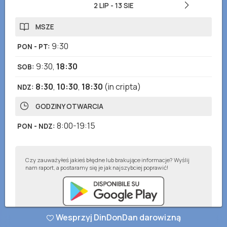
2 LIP
-
13 SIE
MSZE
9:30
PON - PT
:
9:30
,
18:30
SOB
:
8:30
,
10:30
,
18:30
(in cripta)
NDZ
:
GODZINY OTWARCIA
8:00-19:15
PON - NDZ
:
Czy zauważyłeś jakieś błędne lub brakujące informacje? Wyślij
nam raport, a postaramy się je jak najszybciej poprawić!
Wesprzyj DinDonDan darowizną