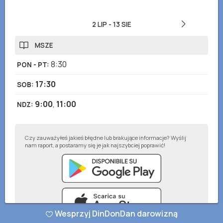
2 LIP
-
13 SIE
MSZE
8:30
PON - PT
:
17:30
SOB
:
9:00
,
11:00
NDZ
:
Czy zauważyłeś jakieś błędne lub brakujące informacje? Wyślij
nam raport, a postaramy się je jak najszybciej poprawić!
Wesprzyj DinDonDan darowizną