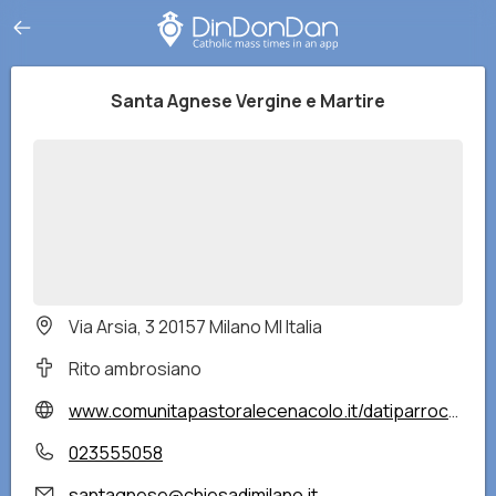
Santa Agnese Vergine e Martire
Via Arsia, 3 20157 Milano MI Italia
Rito ambrosiano
www.comunitapastoralecenacolo.it/datiparrocchia/santa-agnese
023555058
santagnese@chiesadimilano.it