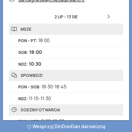
2 LIP
-
13 SIE
MSZE
18:00
PON - PT
:
18:00
SOB
:
10:30
NDZ
:
SPOWIEDZI
18:30-18:45
PON - SOB
:
11:15-11:30
NDZ
:
GODZINY OTWARCIA
8:00-19:00
PON - NDZ
:
Wesprzyj DinDonDan darowizną