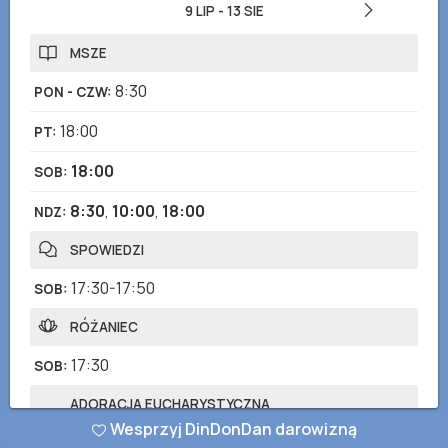
9 LIP
-
13 SIE
MSZE
8:30
PON - CZW
:
18:00
PT
:
18:00
SOB
:
8:30
,
10:00
,
18:00
NDZ
:
SPOWIEDZI
17:30-17:50
SOB
:
RÓŻANIEC
17:30
SOB
:
ADORACJA EUCHARYSTYCZNA
Wesprzyj DinDonDan darowizną
17:30-18:00
PT
: