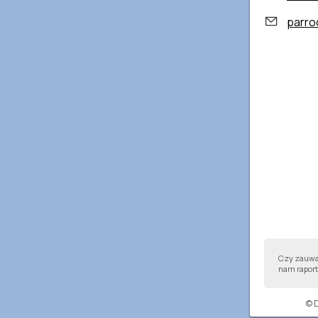
parroc
Czy zauważ
nam raport,
© 