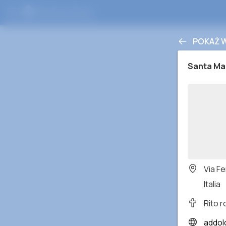
POKAŻ 
Santa Ma
Via Fe
Italia
Rito 
addolo