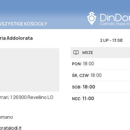
Szukaj w tym obszarze
WSZYSTKIE KOŚCIOŁY
ria Addolorata
2 LIP
-
13 SIE
MSZE
18:00
PON
:
18:00
ŚR, CZW
:
18:00
SOB
:
rrari, 1 26900 Revellino LO
11:00
NDZ
:
romano
ratalodi.it