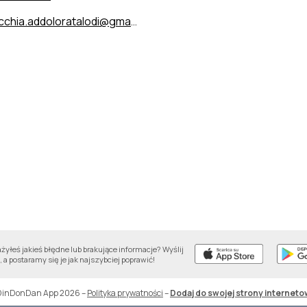
chia.addoloratalodi@gmail.com
yłeś jakieś błędne lub brakujące informacje? Wyślij
 a postaramy się je jak najszybciej poprawić!
DinDonDan App 2026
–
Polityka prywatności
–
Dodaj do swojej strony interneto