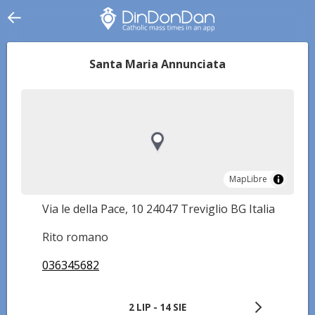
Santa Maria Annunciata
MapLibre
MapLibre
Via le della Pace, 10 24047 Treviglio BG Italia
Rito romano
036345682
2 LIP - 14 SIE