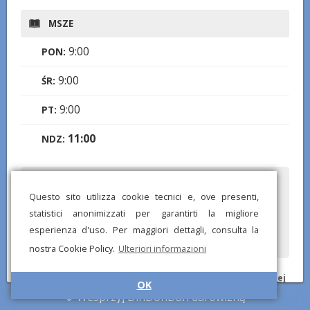
MSZE
9:00
PON:
9:00
ŚR:
9:00
PT:
11:00
NDZ:
Czy zauważyłeś jakieś błędne lub brakujące informacje? Wyślij
Questo sito utilizza cookie tecnici e, ove presenti,
nam raport, a postaramy się je jak najszybciej poprawić!
statistici anonimizzati per garantirti la migliore
esperienza d'uso. Per maggiori dettagli, consulta la
nostra Cookie Policy.
Ulteriori informazioni
© DinDonDan App 2026 –
Polityka prywatności
–
Dodaj do swojej
OK
strony internetowej
Wesprzyj DinDonDan darowizną