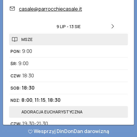
casale@parrocchiecasale.it
9 LIP
-
13 SIE
MSZE
9:00
PON
:
9:00
ŚR
:
18:30
CZW
:
18:30
SOB
:
8:00
,
11:15
,
18:30
NDZ
:
ADORACJA EUCHARYSTYCZNA
19:30-21:30
CZW
:
Wesprzyj DinDonDan darowizną