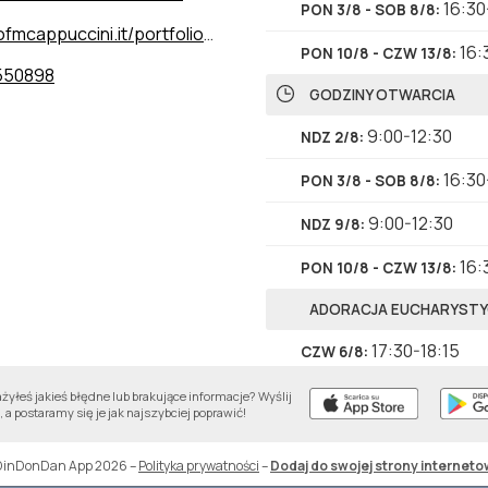
16:30
PON 3/8 - SOB 8/8
:
puccini.it/portfolio-item/milano_chiesa_rossa/
16:
PON 10/8 - CZW 13/8
:
550898
GODZINY OTWARCIA
9:00-12:30
NDZ 2/8
:
16:30
PON 3/8 - SOB 8/8
:
9:00-12:30
NDZ 9/8
:
16:
PON 10/8 - CZW 13/8
:
ADORACJA EUCHARYST
17:30-18:15
CZW 6/8
:
17:30-18:15
CZW 13/8
:
yłeś jakieś błędne lub brakujące informacje? Wyślij
 a postaramy się je jak najszybciej poprawić!
WIECZORNE
DinDonDan App 2026
–
Polityka prywatności
–
Dodaj do swojej strony interneto
19:00
PON 3/8 - PT 7/8
: