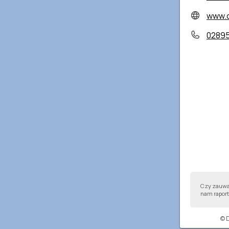
www.ofmcap
0289
Czy zauważ
nam raport,
© 