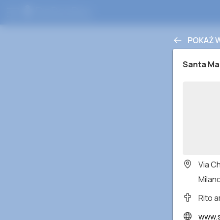
POKAŻ 
Santa Mar
Via C
Milano
Rito 
www.s