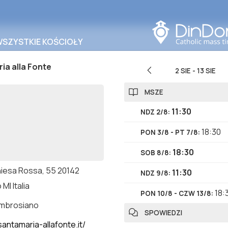
Szukaj w tym obszarze
WSZYSTKIE KOŚCIOŁY
ia alla Fonte
2 SIE
-
13 SIE
MSZE
11:30
NDZ 2/8
:
18:30
PON 3/8 - PT 7/8
:
18:30
SOB 8/8
:
hiesa Rossa, 55 20142
11:30
NDZ 9/8
:
 MI Italia
18:
PON 10/8 - CZW 13/8
:
ambrosiano
SPOWIEDZI
antamaria-allafonte.it/