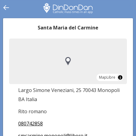
Santa Maria del Carmine
MapLibre
MapLibre
Largo Simone Veneziani, 25 70043 Monopoli
BA Italia
Rito romano
080742858
smcarmine.monopoli@libero.it