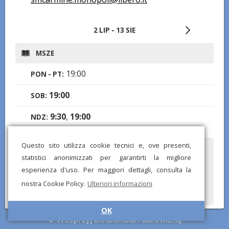
2 LIP - 13 SIE
MSZE
19:00
PON - PT:
19:00
SOB:
9:30
,
19:00
NDZ:
Questo sito utilizza cookie tecnici e, ove presenti,
Czy zauważyłeś jakieś błędne lub brakujące informacje? Wyślij
statistici anonimizzati per garantirti la migliore
nam raport, a postaramy się je jak najszybciej poprawić!
esperienza d'uso. Per maggiori dettagli, consulta la
nostra Cookie Policy.
Ulteriori informazioni
OK
Wesprzyj DinDonDan darowizną
© DinDonDan App 2026 –
Polityka prywatności
–
Dodaj do swojej
strony internetowej