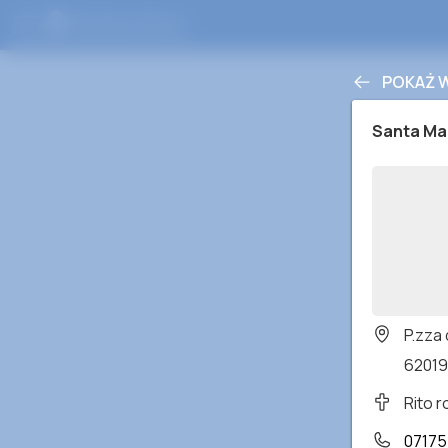
POKAŻ 
Santa Ma
P.zza 
62019 
Rito 
0717