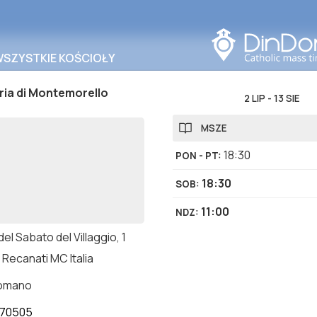
Szukaj w tym obszarze
WSZYSTKIE KOŚCIOŁY
ria di Montemorello
2 LIP
-
13 SIE
MSZE
18:30
PON - PT
:
18:30
SOB
:
11:00
NDZ
:
del Sabato del Villaggio, 1
Recanati MC Italia
romano
570505