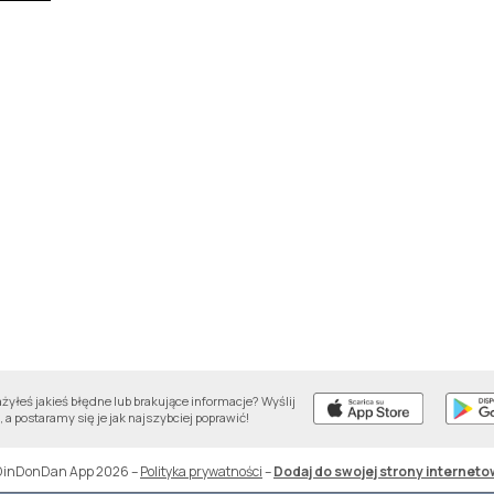
yłeś jakieś błędne lub brakujące informacje? Wyślij
 a postaramy się je jak najszybciej poprawić!
DinDonDan App 2026
–
Polityka prywatności
–
Dodaj do swojej strony interneto