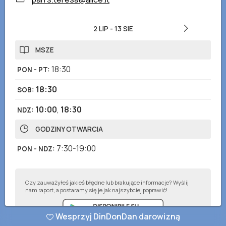
2 LIP
-
13 SIE
MSZE
18:30
PON - PT
:
18:30
SOB
:
10:00
,
18:30
NDZ
:
GODZINY OTWARCIA
7:30-19:00
PON - NDZ
:
Czy zauważyłeś jakieś błędne lub brakujące informacje? Wyślij
nam raport, a postaramy się je jak najszybciej poprawić!
Wesprzyj DinDonDan darowizną