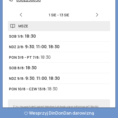
1 SIE
-
13 SIE
MSZE
18:30
SOB 1/8
:
9:30
,
11:00
,
18:30
NDZ 2/8
:
18:30
PON 3/8 - PT 7/8
:
18:30
SOB 8/8
:
9:30
,
11:00
,
18:30
NDZ 9/8
:
18:30
PON 10/8 - CZW 13/8
:
Czy zauważyłeś jakieś błędne lub brakujące informacje? Wyślij
nam raport, a postaramy się je jak najszybciej poprawić!
Wesprzyj DinDonDan darowizną