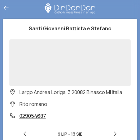
Santi Giovanni Battista e Stefano
Largo Andrea Loriga, 3 20082 Binasco MI Italia
Rito romano
029054687
9 LIP
-
13 SIE