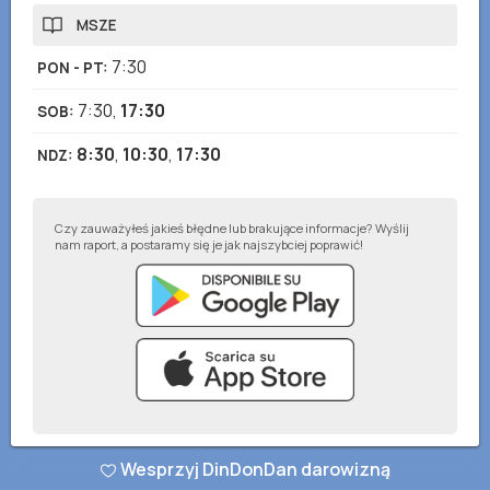
MSZE
7:30
PON - PT
:
7:30
,
17:30
SOB
:
8:30
,
10:30
,
17:30
NDZ
:
Czy zauważyłeś jakieś błędne lub brakujące informacje? Wyślij
nam raport, a postaramy się je jak najszybciej poprawić!
© DinDonDan App 2026
–
Polityka prywatności
–
Dodaj do swojej strony
Wesprzyj DinDonDan darowizną
internetowej