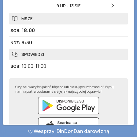
9 LIP
-
13 SIE
MSZE
18:00
SOB
:
9:30
NDZ
:
SPOWIEDZI
10:00-11:00
SOB
:
Czy zauważyłeś jakieś błędne lub brakujące informacje? Wyślij
nam raport, a postaramy się je jak najszybciej poprawić!
Wesprzyj DinDonDan darowizną