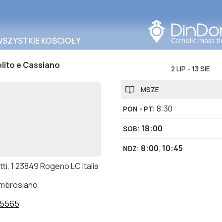
Szukaj w tym obszarze
WSZYSTKIE KOŚCIOŁY
olito e Cassiano
2 LIP
-
13 SIE
MSZE
8:30
PON - PT
:
18:00
SOB
:
8:00
,
10:45
NDZ
:
tti, 1 23849 Rogeno LC Italia
ambrosiano
65565