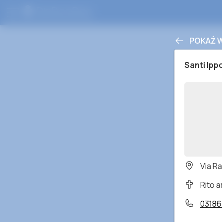
POKAŻ 
Santi Ipp
Via Ra
Rito 
0318