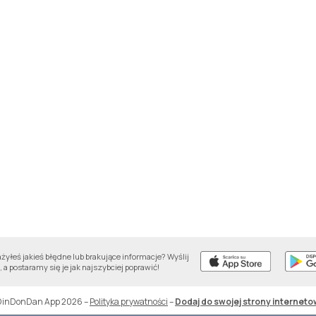
yłeś jakieś błędne lub brakujące informacje? Wyślij
 a postaramy się je jak najszybciej poprawić!
DinDonDan App 2026
–
Polityka prywatności
–
Dodaj do swojej strony interneto