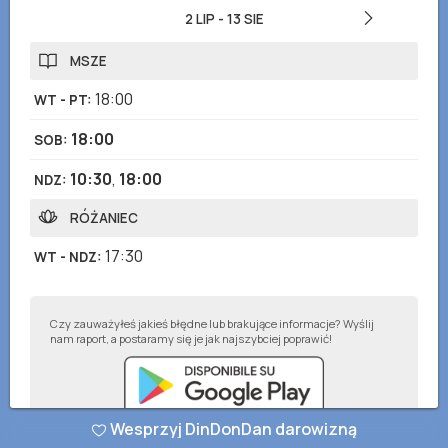
2 LIP
-
13 SIE
MSZE
18:00
WT - PT
:
18:00
SOB
:
10:30
,
18:00
NDZ
:
RÓŻANIEC
17:30
WT - NDZ
:
Czy zauważyłeś jakieś błędne lub brakujące informacje? Wyślij
nam raport, a postaramy się je jak najszybciej poprawić!
Wesprzyj DinDonDan darowizną