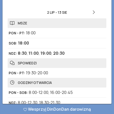
2 LIP
-
13 SIE
MSZE
18:00
PON - PT
:
18:00
SOB
:
8:30
,
11:00
,
19:00
,
20:30
NDZ
:
SPOWIEDZI
19:30-20:00
PON - PT
:
GODZINY OTWARCIA
8:00-12:00
,
16:00-20:45
PON - SOB
:
8:00-12:30
,
18:30-21:30
NDZ
:
Wesprzyj DinDonDan darowizną
RÓŻANIEC