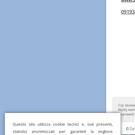
09193
Czy zauważ
Wyślij nam
poprawić!
Questo sito utilizza cookie tecnici e, ove presenti,
© Di
statistici anonimizzati per garantirti la migliore