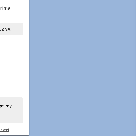
rima
CZNA
towej