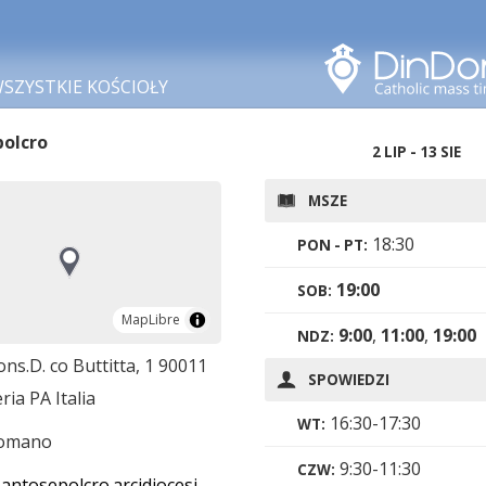
Szukaj w tym obszarze
SZYSTKIE KOŚCIOŁY
polcro
2 LIP - 13 SIE
MSZE
18:30
PON - PT:
19:00
SOB:
MapLibre
MapLibre
9:00
,
11:00
,
19:00
NDZ:
ns.D. co Buttitta, 1 90011
SPOWIEDZI
ia PA Italia
16:30-17:30
WT:
romano
9:30-11:30
CZW:
tosepolcro.arcidiocesi.palermo.it