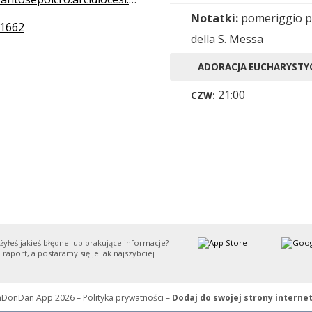
Notatki:
pomeriggio p
1662
della S. Messa
ADORACJA EUCHARYSTY
21:00
CZW:
yłeś jakieś błędne lub brakujące informacje?
 raport, a postaramy się je jak najszybciej
nDonDan App 2026 –
Polityka prywatności
–
Dodaj do swojej strony interne