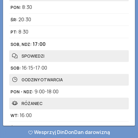
8:30
PON
:
20:30
ŚR
:
8:30
PT
:
17:00
SOB, NDZ
:
SPOWIEDZI
16:15-17:00
SOB
:
GODZINY OTWARCIA
9:00-18:00
PON - NDZ
:
RÓŻANIEC
16:00
WT
:
20:00
ŚR
:
Wesprzyj DinDonDan darowizną