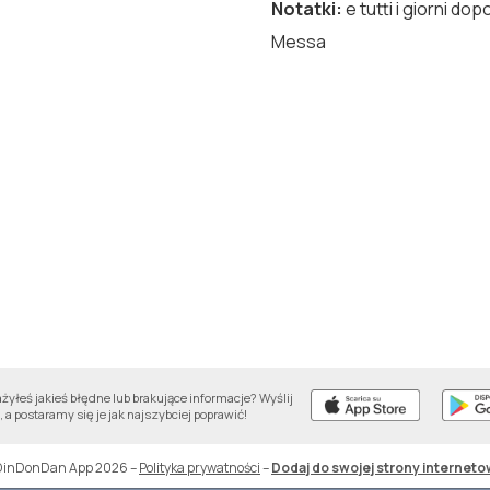
Notatki
:
e tutti i giorni dop
Messa
yłeś jakieś błędne lub brakujące informacje? Wyślij
 a postaramy się je jak najszybciej poprawić!
DinDonDan App 2026
–
Polityka prywatności
–
Dodaj do swojej strony interneto