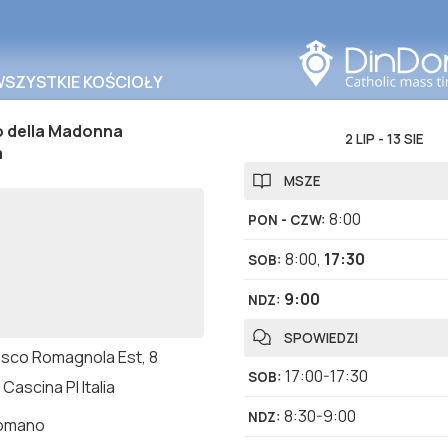
Szukaj w tym obszarze
WSZYSTKIE KOŚCIOŁY
o della Madonna
2 LIP
-
13 SIE
a
MSZE
8:00
PON - CZW
:
8:00
,
17:30
SOB
:
9:00
NDZ
:
SPOWIEDZI
osco Romagnola Est, 8
17:00-17:30
SOB
:
Cascina PI Italia
8:30-9:00
NDZ
:
romano