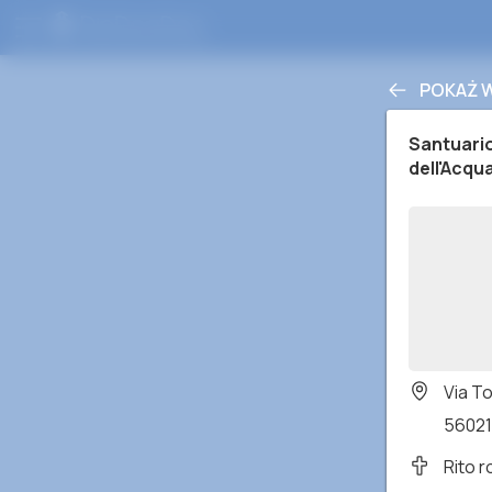
POKAŻ 
Santuari
dell'Acqu
Via T
56021 
Rito 