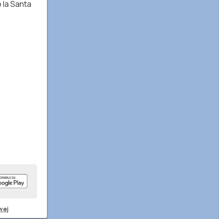
o la Santa
wej