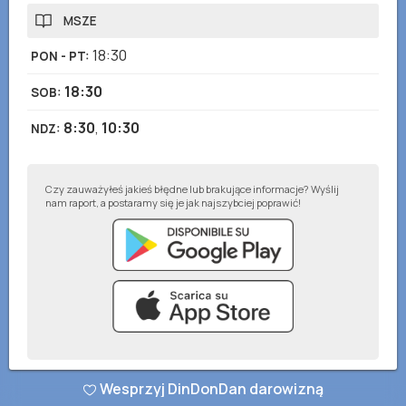
MSZE
18:30
PON - PT
:
18:30
SOB
:
8:30
,
10:30
NDZ
:
Czy zauważyłeś jakieś błędne lub brakujące informacje? Wyślij
nam raport, a postaramy się je jak najszybciej poprawić!
© DinDonDan App 2026
–
Polityka prywatności
–
Dodaj do swojej strony
Wesprzyj DinDonDan darowizną
internetowej