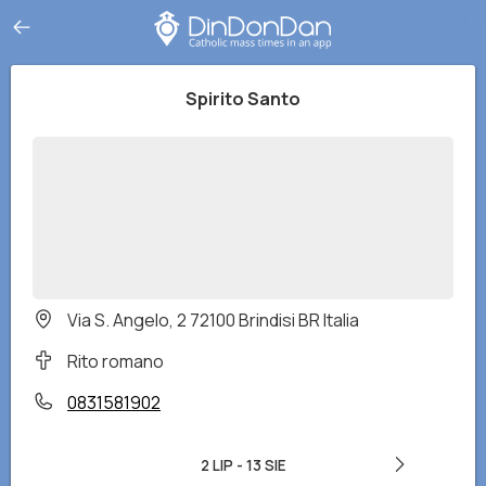
Spirito Santo
Via S. Angelo, 2 72100 Brindisi BR Italia
Rito romano
0831581902
2 LIP
-
13 SIE