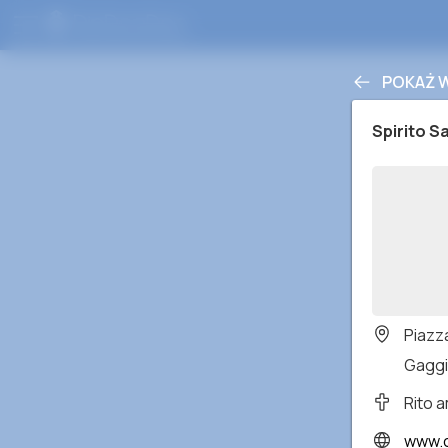
POKAŻ 
Spirito S
Piazz
Gaggia
Rito 
www.c