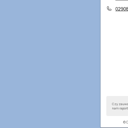
0290
Czy zauważ
nam raport,
© 