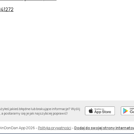
841272
yłeś jakieś błędne lub brakujące informacje? Wyślij
 a postaramy się je jak najszybciej poprawić!
DinDonDan App 2026
–
Polityka prywatności
–
Dodaj do swojej strony interneto