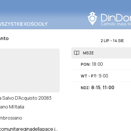
Szukaj w tym obszarze
WSZYSTKIE KOŚCIOŁY
anto
2 LIP
-
14 SIE
MSZE
18:00
PON
:
9:00
WT - PT
:
8:15
,
11:00
NDZ
:
a Salvo D'Acquisto 20083
no MI Italia
ambrosiano
omunitareginadellapace.it/