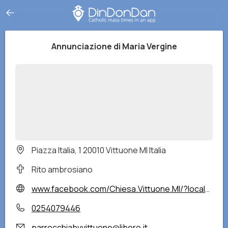
Annunciazione di Maria Vergine
Piazza Italia, 1 20010 Vittuone MI Italia
Rito ambrosiano
www.facebook.com/Chiesa.Vittuone.MI/?locale=it_IT
0254079446
parrocchiabvvittuone@libero.it