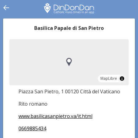
Basilica Papale di San Pietro
MapLibre
MapLibre
Piazza San Pietro, 1 00120 Città del Vaticano
Rito romano
www.basilicasanpietro.va/it.html
0669885434