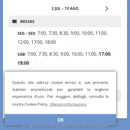
2 JUL - 13 AGO
MISSAS
7:00, 7:30, 8:30, 9:00, 10:00, 11:00,
SEG - SEX:
12:00, 17:00, 18:00
7:00, 7:30, 8:30, 9:00, 10:00, 11:00,
17:00
,
SÁB:
18:00
7:00
,
8:00
,
9:00
,
9:45
,
10:30
,
12:30
,
16:00
,
DOM:
Questo sito utilizza cookie tecnici e, ove presenti,
17:00
,
18:00
statistici anonimizzati per garantirti la migliore
CONFISSÕES
esperienza d'uso. Per maggiori dettagli, consulta la
nostra Cookie Policy.
Ulteriori informazioni
7:00-12:30, 16:00-19:00
SEG - SÁB:
7:00-13:00, 16:00-19:00
OK
DOM:
Apoie o DinDonDan com uma doação