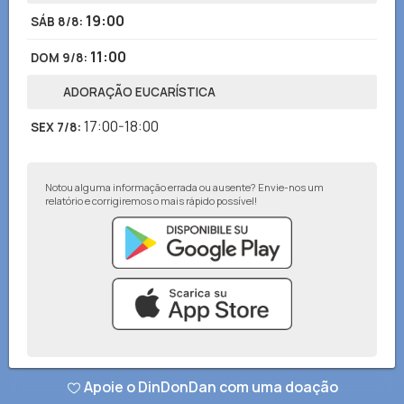
19:00
SÁB 8/8
:
11:00
DOM 9/8
:
ADORAÇÃO EUCARÍSTICA
17:00-18:00
SEX 7/8
:
Notou alguma informação errada ou ausente? Envie-nos um
relatório e corrigiremos o mais rápido possível!
© DinDonDan App 2026
–
Política de privacidade
–
Adicionar ao seu site
Apoie o DinDonDan com uma doação