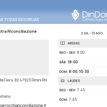
Procurar nesta área
R TODAS AS IGREJAS
tra Riconciliazione
2 JUL
-
13 AGO
MISSAS
8:00
SEG - SEX
:
18:00
SÁB
:
8:00
,
10:30
DOM
:
lla Fiera, 82 47923 Rimini RN
LAUDES
7:45
SEG - SEX
:
romano
7:45
DOM
:
arrocchiariconciliazione.it