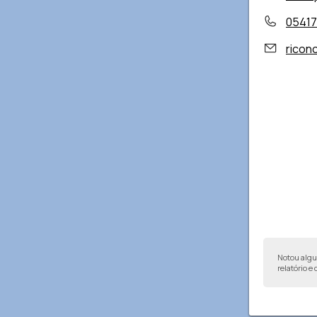
05417
ricon
Notou alg
relatório e