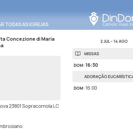
Procurar nesta área
R TODAS AS IGREJAS
ta Concezione di Maria
2 JUL
-
14 AGO
ma
MISSAS
16:30
DOM
:
ADORAÇÃO EUCARÍSTIC
16:00
DOM
:
uova 23801 Sopracornola LC
ambrosiano