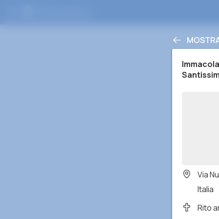
MOSTRA
Immacola
Santissi
Via N
Italia
Rito 