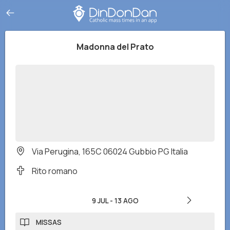
Madonna del Prato
Via Perugina, 165C 06024 Gubbio PG Italia
Rito romano
9 JUL
-
13 AGO
MISSAS