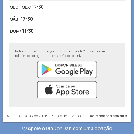
17:30
SEG - SEX
:
17:30
SÁB
:
11:30
DOM
:
Notou alguma informação errada ou ausente? Envie-nos um
relatório e corrigiremos o mais rápido possível!
© DinDonDan App 2026
–
Política de privacidade
–
Adicionar ao seu site
Apoie o DinDonDan com uma doação