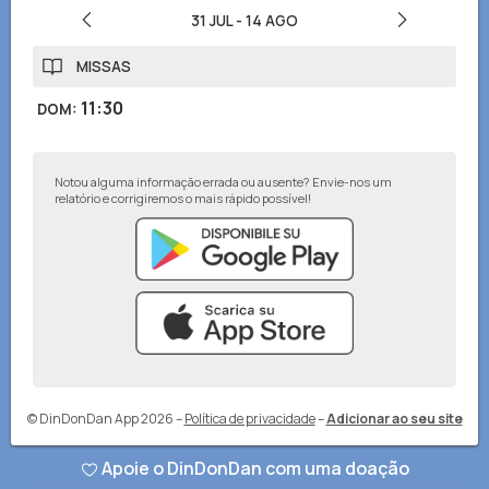
31 JUL
-
14 AGO
MISSAS
11:30
DOM
:
Notou alguma informação errada ou ausente? Envie-nos um
relatório e corrigiremos o mais rápido possível!
© DinDonDan App 2026
–
Política de privacidade
–
Adicionar ao seu site
Apoie o DinDonDan com uma doação