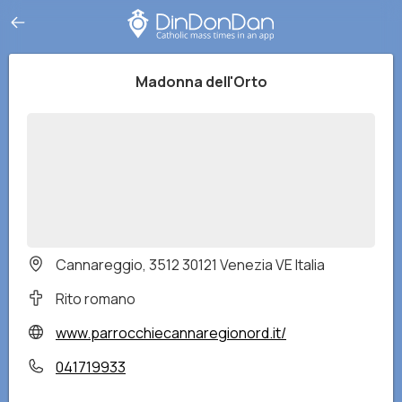
Madonna dell'Orto
Cannareggio, 3512 30121 Venezia VE Italia
Rito romano
www.parrocchiecannaregionord.it/
041719933