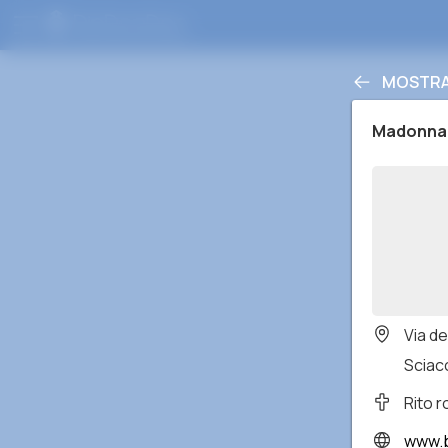
MOSTRA
Madonna 
Via de
Sciacc
Rito 
www.b