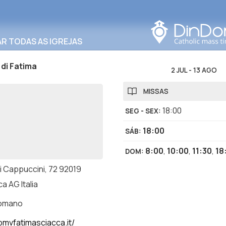
Procurar nesta área
R TODAS AS IGREJAS
di Fatima
2 JUL
-
13 AGO
MISSAS
18:00
SEG - SEX
:
18:00
SÁB
:
8:00
,
10:00
,
11:30
,
18
DOM
:
i Cappuccini, 72 92019
a AG Italia
romano
mvfatimasciacca.it/