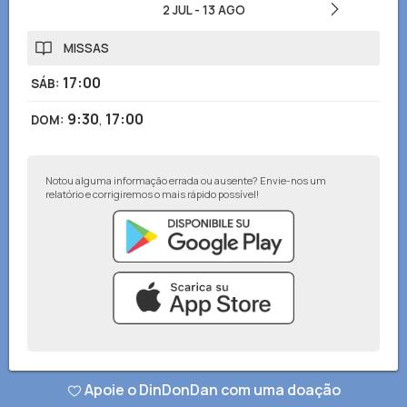
2 JUL
-
13 AGO
MISSAS
17:00
SÁB
:
9:30
,
17:00
DOM
:
Notou alguma informação errada ou ausente? Envie-nos um
relatório e corrigiremos o mais rápido possível!
© DinDonDan App 2026
–
Política de privacidade
–
Adicionar ao seu site
Apoie o DinDonDan com uma doação