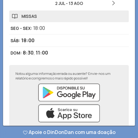
2 JUL
-
13 AGO
MISSAS
18:00
SEG - SEX
:
18:00
SÁB
:
8:30
,
11:00
DOM
:
Notou alguma informação errada ou ausente? Envie-nos um
relatório e corrigiremos o mais rápido possível!
Apoie o DinDonDan com uma doação