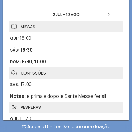
2 JUL
-
13 AGO
MISSAS
16:00
QUI
:
18:30
SÁB
:
8:30
,
11:00
DOM
:
CONFISSÕES
17:00
SÁB
:
Notas
:
e prima e dopo le Sante Messe feriali
VÉSPERAS
16:30
QUI
:
Apoie o DinDonDan com uma doação