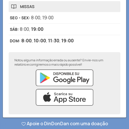
MISSAS
8:00
,
19:00
SEG - SEX
:
8:00
,
19:00
SÁB
:
8:00
,
10:00
,
11:30
,
19:00
DOM
:
Notou alguma informação errada ou ausente? Envie-nos um
relatório e corrigiremos o mais rápido possível!
© DinDonDan App 2026
–
Política de privacidade
–
Adicionar ao seu site
Apoie o DinDonDan com uma doação