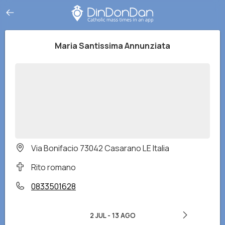
Maria Santissima Annunziata
Via Bonifacio 73042 Casarano LE Italia
Rito romano
0833501628
2 JUL
-
13 AGO