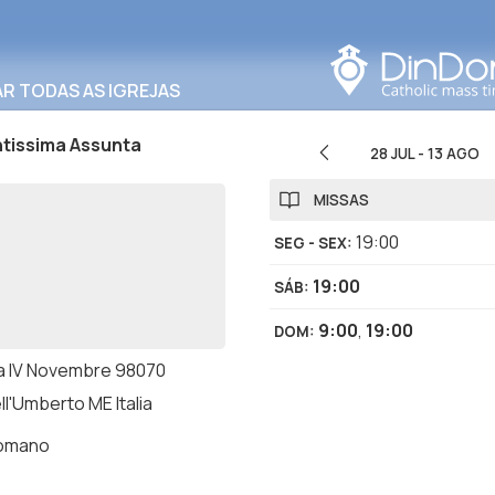
Procurar nesta área
R TODAS AS IGREJAS
ntissima Assunta
28 JUL
-
13 AGO
MISSAS
19:00
SEG - SEX
:
19:00
SÁB
:
9:00
,
19:00
DOM
:
a IV Novembre 98070
l'Umberto ME Italia
romano