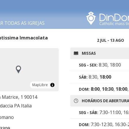
Procurar nesta área
 TODAS AS IGREJAS
ntissima Immacolata
2 JUL - 13 AGO
MISSAS
8:30, 18:00
SEG - SEX:
8:30,
18:00
SÁB:
MapLibre
MapLibre
8:00
,
10:30
,
18:00
DOM:
 Matrice, 1 90014
HORÁRIOS DE ABERTUR
daccia PA Italia
7:30-11:00, 16
SEG - SÁB:
romano
7:30-12:30, 16:30-
DOM:
3309