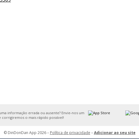
uma informação errada ou ausente? Envie-nos um
e corrigiremos o mais rápido possível!
© DinDonDan App 2026 –
Política de privacidade
–
Adicionar ao seu site