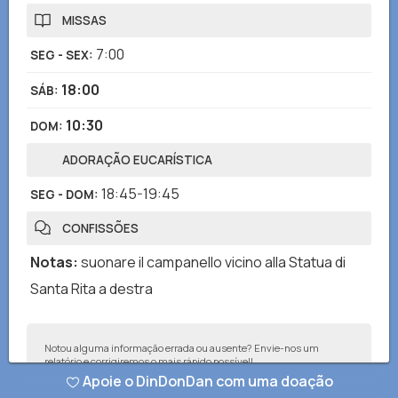
MISSAS
7:00
SEG - SEX
:
18:00
SÁB
:
10:30
DOM
:
ADORAÇÃO EUCARÍSTICA
18:45-19:45
SEG - DOM
:
CONFISSÕES
Notas
:
suonare il campanello vicino alla Statua di
Santa Rita a destra
Notou alguma informação errada ou ausente? Envie-nos um
relatório e corrigiremos o mais rápido possível!
Apoie o DinDonDan com uma doação