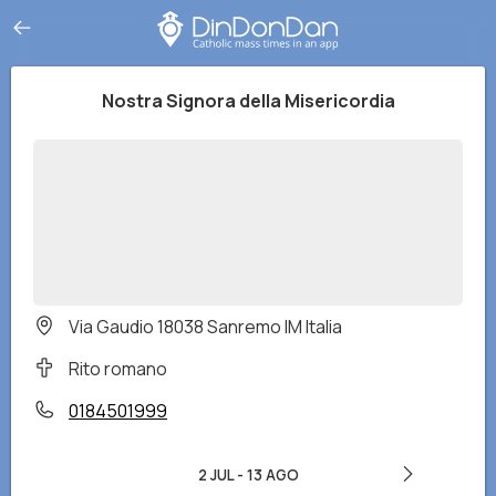
Nostra Signora della Misericordia
Via Gaudio 18038 Sanremo IM Italia
Rito romano
0184501999
2 JUL
-
13 AGO