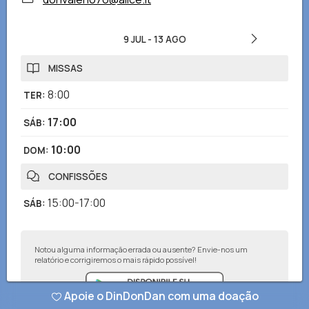
9 JUL
-
13 AGO
MISSAS
8:00
TER
:
17:00
SÁB
:
10:00
DOM
:
CONFISSÕES
15:00-17:00
SÁB
:
Notou alguma informação errada ou ausente? Envie-nos um
relatório e corrigiremos o mais rápido possível!
Apoie o DinDonDan com uma doação