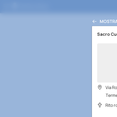
MOSTRA
Sacro Cu
Via R
Terme 
Rito 