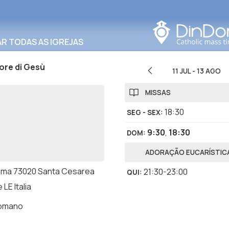
Procurar nesta área
R TODAS AS IGREJAS
ore di Gesù
11 JUL
-
13 AGO
MISSAS
18:30
SEG - SEX
:
9:30
,
18:30
DOM
:
ADORAÇÃO EUCARÍSTIC
oma 73020 Santa Cesarea
21:30-23:00
QUI
:
LE Italia
romano