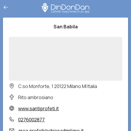
San Babila
C.so Monforte, 1 20122 Milano MI Italia
Rito ambrosiano
www.santiprofeti.it
0276002877
area.profeti@chiesadimilano.it