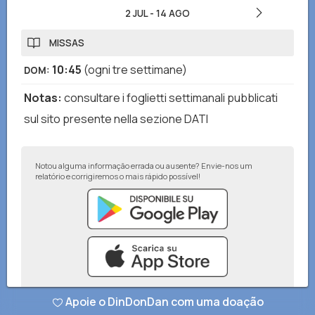
2 JUL
-
14 AGO
MISSAS
10:45
(ogni tre settimane)
DOM
:
Notas
:
consultare i foglietti settimanali pubblicati
sul sito presente nella sezione DATI
Notou alguma informação errada ou ausente? Envie-nos um
relatório e corrigiremos o mais rápido possível!
Apoie o DinDonDan com uma doação